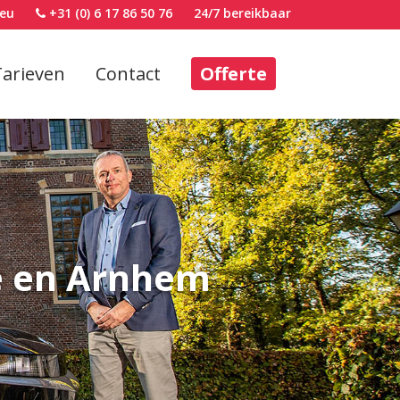
eu
+31 (0) 6 17 86 50 76
24/7 bereikbaar
Tarieven
Contact
Offerte
we en Arnhem