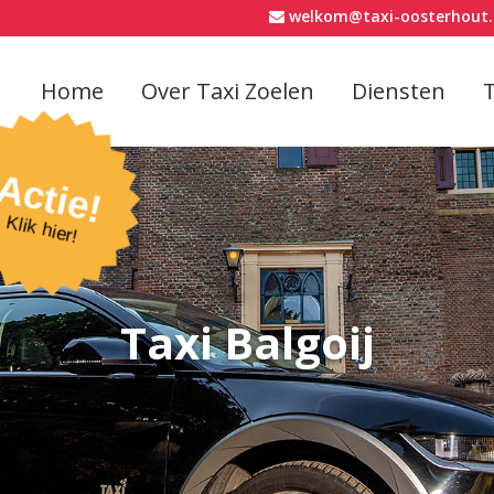
welkom@taxi-oosterhout.
Home
Over Taxi Zoelen
Diensten
Actie!
Klik hier!
Taxi Balgoij